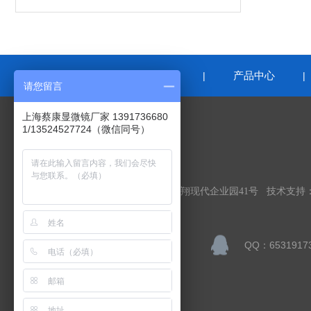
网站首页
关于我们
产品中心
|
|
请您留言
上海蔡康显微镜厂家 1391736680
1/13524527724（微信同号）
联系我们
上海蔡康光学仪器有限公司
公司地址：上海市嘉定区顺达路98弄南翔现代企业园41号 技术支持
联系人：李宁
QQ：6531917
邮箱：sales@caikon.com