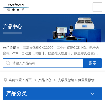
产品中心
热门关键词：
高清摄像机CKC2000、工业内窥镜GCK-HD、电子内
窥镜EVCK、自动洛氏硬度计、数显维氏硬度计、数显布氏硬度计、
数显维氏硬度计、液晶自动淬火试验机CK-IV-2、倒置金相显微镜
DMM-480C、透反射偏光显微镜XPF-550C、倒置生物显微镜XDS-
800C、荧光显微镜DFM-66C、体视显微镜XTL-3400C、金相抛光机
PG-2A、金相预磨机YM-2A、金相切割机QG-4A、金相镶嵌机XQ-
当前位置：
首页
>
产品中心
>
光学显微镜
> 倒置显微镜
1、自动金相磨抛机YMPZ-2、金相磨平机MPJ-25
产品分类