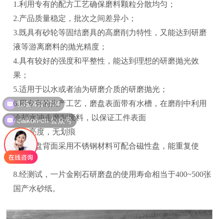
1.利用专有的配方工艺确保磨料颗粒分散均匀；
2.产品质量稳定，批次之间差异小；
3.既具有砂轮等固结磨具的高磨削力特性，又能达到研磨
液等游离磨料的抛光精度；
4.具有较好的强度和平整性，能达到理想的研磨抛光效
果；
5.适用于以水或者油为研磨介质的研磨抛光；
13524527724
6.用专有的生产工艺，磨盘表面带有水槽，在磨削中利用
caikon-cn 公众号
冷却水冲走磨削废料，以保证工件表面
的光亮度，无划痕
7.研磨盘背面采用不锈钢材料可配合磁性盘，能重复使
用；
8.经测试，一片金刚石研磨盘的使用寿命相当于400~500张
国产水砂纸。