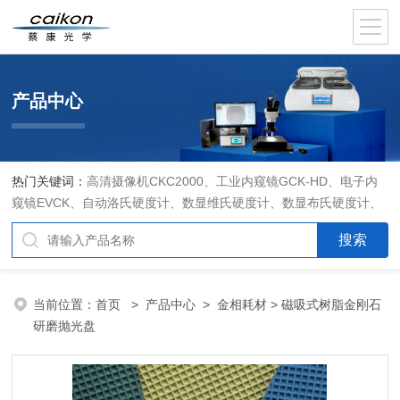
产品中心
热门关键词：
高清摄像机CKC2000、工业内窥镜GCK-HD、电子内
窥镜EVCK、自动洛氏硬度计、数显维氏硬度计、数显布氏硬度计、
数显维氏硬度计、液晶自动淬火试验机CK-IV-2、倒置金相显微镜
DMM-480C、透反射偏光显微镜XPF-550C、倒置生物显微镜XDS-
800C、荧光显微镜DFM-66C、体视显微镜XTL-3400C、金相抛光机
PG-2A、金相预磨机YM-2A、金相切割机QG-4A、金相镶嵌机XQ-
当前位置：
首页
>
产品中心
>
金相耗材
> 磁吸式树脂金刚石
1、自动金相磨抛机YMPZ-2、金相磨平机MPJ-25
研磨抛光盘