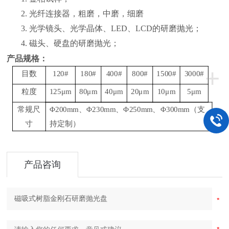
2. 光纤连接器，粗磨，中磨，细磨
3. 光学镜头、光学晶体、LED、LCD的研磨抛光；
4. 磁头、硬盘的研磨抛光；
产品规格：
+
目数
120#
180#
400#
800#
1500#
3000#
粒度
125μm
80μm
40μm
20μm
10μm
5μm
常规尺
Φ200mm、Φ230mm、Φ250mm、Φ300mm（支
寸
持定制）
产品咨询