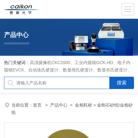
产品中心
热门关键词：
高清摄像机CKC2000、工业内窥镜GCK-HD、电子内
窥镜EVCK、自动洛氏硬度计、数显维氏硬度计、数显布氏硬度计、
数显维氏硬度计、液晶自动淬火试验机CK-IV-2、倒置金相显微镜
DMM-480C、透反射偏光显微镜XPF-550C、倒置生物显微镜XDS-
800C、荧光显微镜DFM-66C、体视显微镜XTL-3400C、金相抛光机
PG-2A、金相预磨机YM-2A、金相切割机QG-4A、金相镶嵌机XQ-
当前位置：
首页
>
产品中心
>
金相耗材
> 金刚石砂纸/金相砂
1、自动金相磨抛机YMPZ-2、金相磨平机MPJ-25
纸