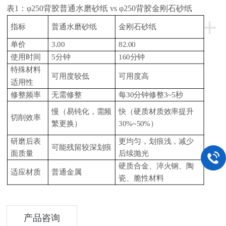
表
1：φ250背胶普通水磨砂纸 vs φ250背胶金刚石砂纸
+
指标
普通水磨砂纸
金刚石砂纸
单价
3.00
82.00
使用时间
5分钟
160分钟
特殊材料
可用度较低
可用度高
适用性
修整频率
无需修整
每
30分钟修整3~5秒
慢（易钝化，需频
快（硬质材质效率提升
切削效率
繁更换）
30%~50%）
研磨后表
更均匀，划痕浅，减少
可能残留较深划痕
面质量
后续抛光
硬质合金、淬火钢、陶
适应材质
普通金属
瓷、脆性材料
产品咨询