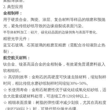
聚酯薄膜基。
2. 典型应用
金相制样：
用于硬质合金、陶瓷、涂层、复合材料等样品的细磨和预抛
光，避免传统砂纸导致的边缘崩裂或表面污染。
半导体材料加工：
硅片、碳化硅晶圆的边缘倒角与表面平整化。
精密光学元件：
蓝宝石玻璃、石英玻璃的粗磨至精磨（需配合冷却液防止热
裂）。
航空航天材料：
钛合金、镍基高温合金的金相制备，有效避免普通磨料嵌入
软相组织。
☆ 高切削效率：金刚石的高硬度可快速去除材料，缩短制样
时间，相比传统水磨砂纸制样时间缩短30%~50%。
☆ 长使用寿命：金刚石耐磨性优于碳化硅或氧化铝砂纸，适
合大批量或硬材料处理，可连续工作120分钟以上。
☆ 精细表面质量：树脂的弹性缓冲减少划痕，尤其在高粒度
（如P2500以上）时，可替代部分抛光步骤。