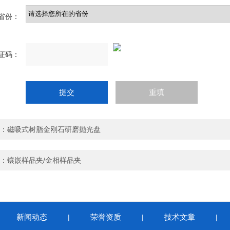
省份：
证码：
：
磁吸式树脂金刚石研磨抛光盘
：
镶嵌样品夹/金相样品夹
新闻动态
荣誉资质
技术文章
|
|
|
|