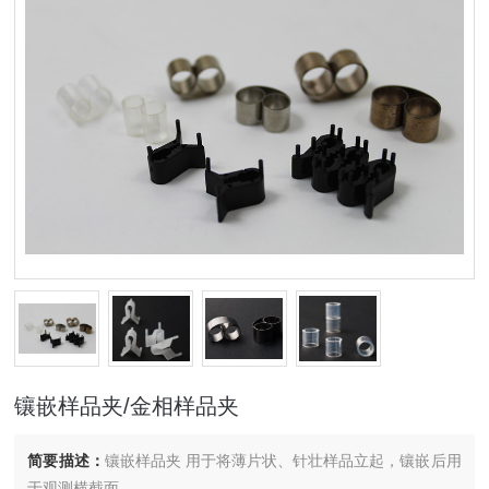
镶嵌样品夹/金相样品夹
简要描述：
镶嵌样品夹 用于将薄片状、针壮样品立起，镶嵌后用
于观测横截面。