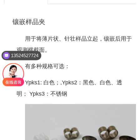
镶嵌样品夹
用于将薄片状、针壮样品立起，镶嵌后用于
观测横截面。
13524527724
有多种规格可选：
Ypks
1: 白色；,
Ypks
2：黑色、白色、透
明；
Ypks
3：不锈钢