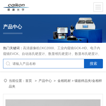
产品中心
热门关键词：
高清摄像机CKC2000、工业内窥镜GCK-HD、电子内
窥镜EVCK、自动洛氏硬度计、数显维氏硬度计、数显布氏硬度计、
数显维氏硬度计、液晶自动淬火试验机CK-IV-2、倒置金相显微镜
DMM-480C、透反射偏光显微镜XPF-550C、倒置生物显微镜XDS-
800C、荧光显微镜DFM-66C、体视显微镜XTL-3400C、金相抛光机
PG-2A、金相预磨机YM-2A、金相切割机QG-4A、金相镶嵌机XQ-
当前位置：
首页
>
产品中心
>
金相耗材
> 镶嵌样品夹/金相样
1、自动金相磨抛机YMPZ-2、金相磨平机MPJ-25
品夹