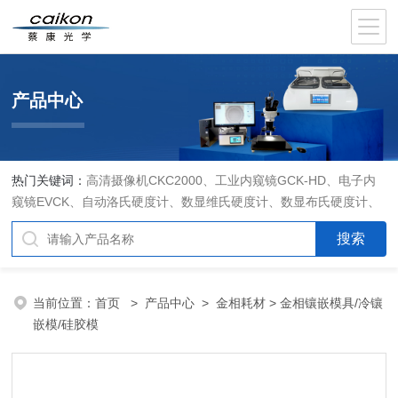
产品中心
热门关键词：
高清摄像机CKC2000、工业内窥镜GCK-HD、电子内
窥镜EVCK、自动洛氏硬度计、数显维氏硬度计、数显布氏硬度计、
数显维氏硬度计、液晶自动淬火试验机CK-IV-2、倒置金相显微镜
DMM-480C、透反射偏光显微镜XPF-550C、倒置生物显微镜XDS-
800C、荧光显微镜DFM-66C、体视显微镜XTL-3400C、金相抛光机
PG-2A、金相预磨机YM-2A、金相切割机QG-4A、金相镶嵌机XQ-
当前位置：
首页
>
产品中心
>
金相耗材
> 金相镶嵌模具/冷镶
1、自动金相磨抛机YMPZ-2、金相磨平机MPJ-25
嵌模/硅胶模