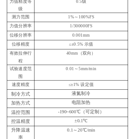
力值精度等
0.5级
级
测力范围
1%～100%FS
力值分辨率
1/300000FS
位移分辨率
0.001mm
位移精度
≤±0.5% 示值
有效拉伸行
40mm（双向）
程
试验速度范
0.01～5mm/min
围
速度精度
≤±1% 设定值
液氮制冷
制冷方式
电阻加热
加热方式
-190~600℃（可定制）
温控范围
±0.1℃
控温精度
升降温速
0.1～20℃/min
率