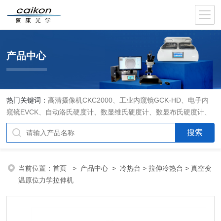
产品中心
热门关键词：
高清摄像机CKC2000、工业内窥镜GCK-HD、电子内
窥镜EVCK、自动洛氏硬度计、数显维氏硬度计、数显布氏硬度计、
数显维氏硬度计、液晶自动淬火试验机CK-IV-2、倒置金相显微镜
DMM-480C、透反射偏光显微镜XPF-550C、倒置生物显微镜XDS-
800C、荧光显微镜DFM-66C、体视显微镜XTL-3400C、金相抛光机
PG-2A、金相预磨机YM-2A、金相切割机QG-4A、金相镶嵌机XQ-
当前位置：
首页
>
产品中心
>
冷热台
>
拉伸冷热台
> 真空变
1、自动金相磨抛机YMPZ-2、金相磨平机MPJ-25
温原位力学拉伸机