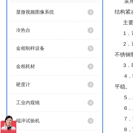
采
结构紧
显微视频图像系统
主
冷热台
1
2
金相制样设备
不锈钢
3
金相耗材
4
硬度计
平稳。
5
工业内窥镜
6
7
端淬试验机
8