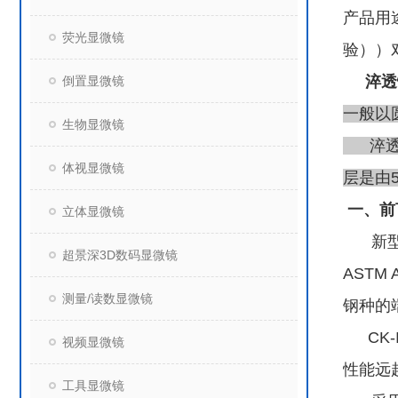
产品用途
荧光显微镜
验））
淬透
倒置显微镜
一般以
生物显微镜
淬透性
体视显微镜
层是由
一、
立体显微镜
新型
超景深3D数码显微镜
AST
测量/读数显微镜
钢种的
CK
视频显微镜
性能远
工具显微镜