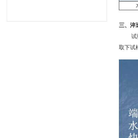
三、淬
试验
取下试