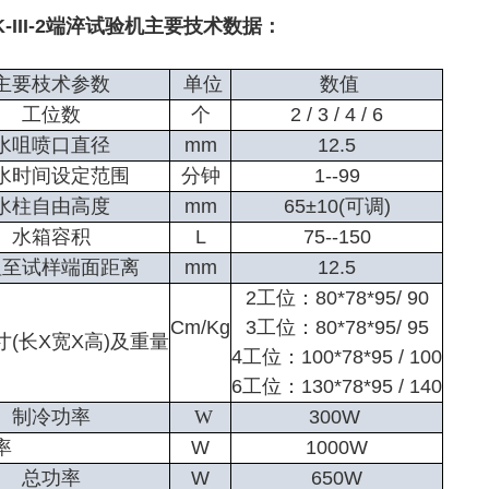
K-III-2端淬试验机主要技术数据：
主要枝术参数
单位
数值
工位数
个
2 / 3 / 4 / 6
水咀喷口直径
mm
12.5
水时间设定范围
分钟
1--99
水柱自由高度
mm
65±10(
可调
)
水箱容积
L
75--150
咀至试样端面距离
mm
12.5
2
工位：
80*78*95/ 90
Cm/Kg
3
工位：
80*78*95/ 95
寸
(
长
X
宽
X
高
)
及重量
4
工位：
100*78*95 / 100
6
工位：
130*78*95 / 140
制冷功率
W
300W
率
W
1000W
总功率
W
650W