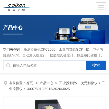
产品中心
热门关键词：
高清摄像机CKC2000、工业内窥镜GCK-HD、电子内
窥镜EVCK、自动洛氏硬度计、数显维氏硬度计、数显布氏硬度计、
数显维氏硬度计、液晶自动淬火试验机CK-IV-2、倒置金相显微镜
DMM-480C、透反射偏光显微镜XPF-550C、倒置生物显微镜XDS-
800C、荧光显微镜DFM-66C、体视显微镜XTL-3400C、金相抛光机
PG-2A、金相预磨机YM-2A、金相切割机QG-4A、金相镶嵌机XQ-
当前位置：
首页
>
产品中心
>
工业投影仪/二次元影像仪
> 工
1、自动金相磨抛机YMPZ-2、金相磨平机MPJ-25
业投影仪： 3007/3010/3015/3020/3025