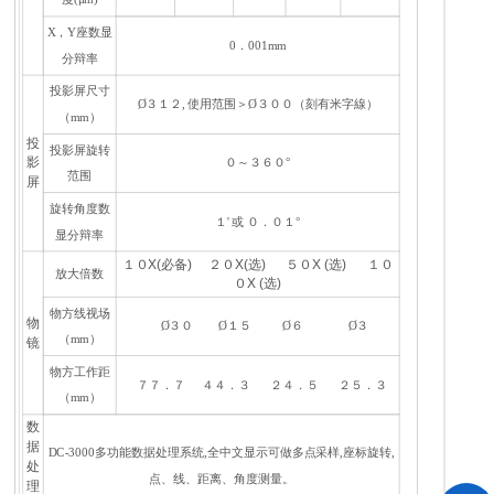
X，Y座数显
0．001mm
分辩率
投影屏尺寸
Ø３１２, 使用范围＞Ø３００（刻有米字線）
（mm）
投
投影屏旋转
影
０～３６０°
范围
屏
旋转角度数
１' 或 ０．０１°
显分辩率
１０X(必备) ２０X(选) ５０X (选) １０
放大倍数
０X (选)
物方线视场
物
Ø３０ Ø１５ Ø６ Ø３
（mm）
镜
物方工作距
７７．７ ４４．３ ２４．５ ２５．３
（mm）
数
据
DC-3000多功能数据处理系统,全中文显示可做多点采样,座标旋转,
处
点、线、距离、角度测量。
理