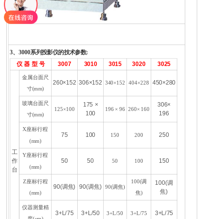
3、3000系列投影仪的技术参数:
仪 器 型 号
3007
3010
3015
3020
3025
金属台面尺
260×152
306×152
450×280
340×152
404×228
寸(mm)
玻璃台面尺
175 ×
306×
125×100
196 × 96
260× 160
100
196
寸(mm)
X座标行程
75
100
250
150
200
(mm)
工
Y座标行程
作
50
50
150
50
100
(mm)
台
Z座标行程
100(调
100(调
90(调焦)
90(调焦)
90(调焦)
焦)
(mm)
焦)
仪器测量精
3+L/75
3+L/50
3+L/75
3+L/50
3+L/75
度(μm)