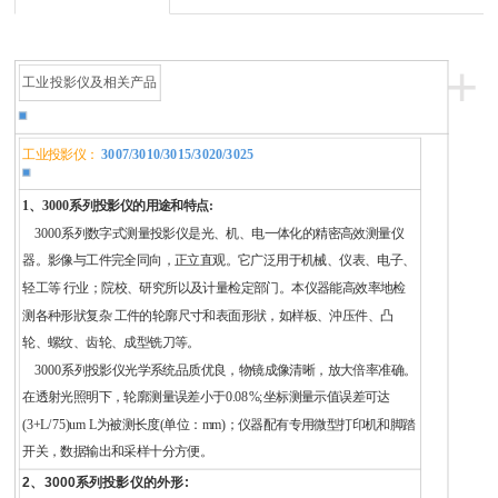
+
工业投影仪及相关产品
工业投影仪：
3007
/3010/3015/3020/3025
1、3000系列投影仪的用途和特点:
3000系列数字式测量投影仪是光、机、电一体化的精密高效测量仪
器。影像与工件完全同向，正立直观。它广泛用于机械、仪表、电子、
轻工等 行业；院校、研究所以及计量检定部门。本仪器能高效率地检
测各种形狀复杂 工件的轮廓尺寸和表面形狀，如样板、沖压件、凸
轮、螺纹、齿轮、成型铣刀等。
3000系列投影仪光学系统品质优良，物镜成像清晰，放大倍率准确。
在透射光照明下，轮廓测量误差小于0.08%;坐标测量示值误差可达
(3+L/75)um L为被测长度(单位：mm)；仪器配有专用微型打印机和脚踏
开关，数据输出和采样十分方便。
2、3000系列投影仪的外形: