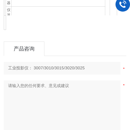
器
仪
器
透射与反射照明光源均为：２４V ， １５０W鹵素灯
照
明
仪
器
110V/ 220V(AC)， 50/60HZ， 总功率400W
电
源
产品咨询
冷
却
强制风冷 ( 3只轴流风扇 )
方
式
外
长X宽X高
形
770 × 550 × 1100
尺
(mm)
寸
仪
器
120
125
130
单位Kg
130
130
重
量
选
微型打印机、光学寻边器、M2D软件等；详细请查看投影仪附件
配
说明。