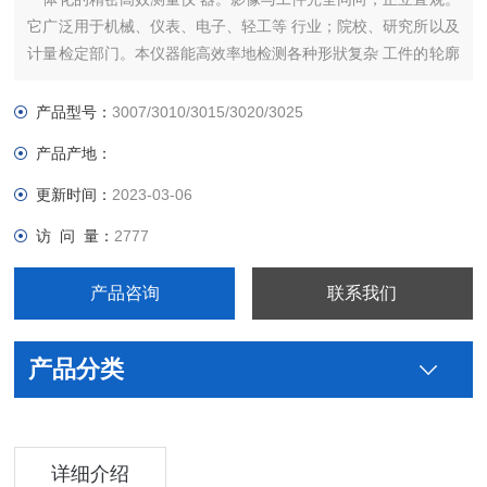
它广泛用于机械、仪表、电子、轻工等 行业；院校、研究所以及
计量检定部门。本仪器能高效率地检测各种形狀复杂 工件的轮廓
尺寸和表面形狀，如样板、沖压件、凸轮、螺纹、齿轮、成型铣
刀等。
产品型号：
3007/3010/3015/3020/3025
产品产地：
更新时间：
2023-03-06
访 问 量：
2777
产品咨询
联系我们
产品分类
详细介绍