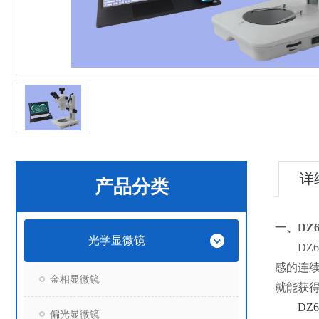
详
产品分类
一、
DZ
光学显微镜
DZ
感的连
金相显微镜
就能获
DZ6
偏光显微镜