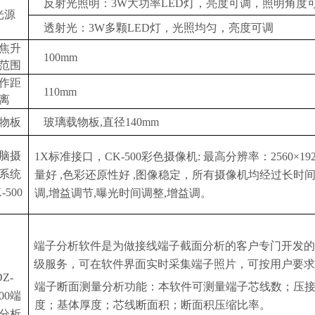
反射光照明：
3W大功率LED灯，亮度可调，照明角度
光源
透射光：
3W多颗LED灯，光照均匀，亮度可调
焦升
100mm
范围
作距
110mm
离
物板
玻璃载物板
,直径140mm
脑摄
1X标准接口，
CK-500彩色摄像机: 最高分辨率：2560
系统
量好
,色彩还原性好 ,图像稳定，所有摄像机均经过长时间
-500
调,增益调节,曝光时间调整,增益调。
端子分析软件是为做接线端子截面分析的客户专门开发的
级服务，可在软件界面实时采集端子照片，可按用户要求
DZ-
端子断面测量分析功能：本软件可测量端子芯线数；压
000端
度；基体厚度；芯线断面积；断面积压缩比率。
分析