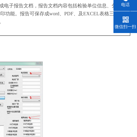
电话
成电子报告文档，报告文档内容包括检验单位信息、分析结
打印功能。报告可保存成
word、PDF、及EXCEL表格三种格
021-350
。
微信扫一扫