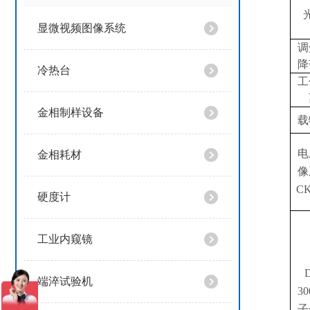
显微视频图像系统
调
降
冷热台
工
金相制样设备
载
电
金相耗材
像
CK
硬度计
工业内窥镜
端淬试验机
3
子