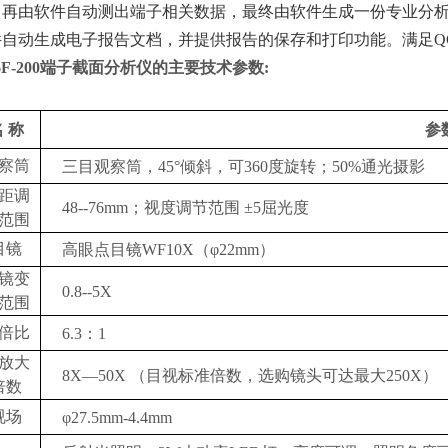
，再由软件自动测出端子相关数据，最终由软件生成一份专业分
自动生成电子报告文档，并提供报告的保存和打印功能。满足QC/T 29
6F-200端子截面
分析仪的主要技术参数
:
名
称
参
察筒
三目观察筒，
45°倾斜，可360度旋转；50%通光摄影
距调
48--76mm；视度调节范围
±
5屈光度
范围
目镜
高眼点目镜
WF10X（φ22mm）
镜变
0.8--5X
范围
倍比
6.3：1
放大
8
X
—50X （目视标准倍数，选购镜头可达最大250X）
倍数
视场
φ27.5mm-4.4mm