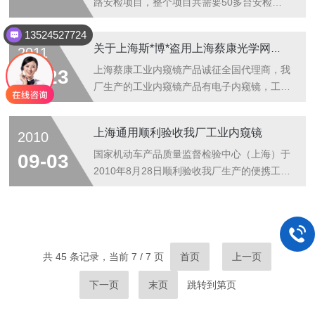
路安检项目，整个项目共需要50多台安检内
窥镜，负责过往车辆安全检查。 上海蔡康工
13524527724
业内窥镜厂专业生产安检内窥镜，刑侦内窥
关于上海斯*博*盗用上海蔡康光学网站及其产品外形图片的郑重声明
2011
镜，检查内窥镜，我厂产品广泛应用于公路，
铁路，水路，航空等安检项目。欢迎广大汽
上海蔡康工业内窥镜产品诚征全国代理商，我
03-23
运，航空和铁路运输集团选购我厂安检内窥
厂生产的工业内窥镜产品有电子内窥镜，工业
镜。
内窥镜，软性内窥镜，硬性内窥镜，便携内窥
镜，手持内窥镜，内窥镜模组，内窥镜配件；
上海通用顺利验收我厂工业内窥镜
2010
我厂内窥镜产品广泛应用于汽车发动机检修，
航空部件检测，地震生命探测，钢管检测，高
国家机动车产品质量监督检验中心（上海）于
09-03
架桥梁检测，内燃机检测等；具体代理政
2010年8月28日顺利验收我厂生产的便携工业
策：，也可参照内窥镜：
内窥镜，经专业人员鉴定，质量达到*水平，
http://www.home17.com
成像清晰，使用方便，价格实惠。国家机动车
产品质量监督检验中心（上海）也就是上海机
动车检测中心（上海通用项目组），该中心以
前使用的是进口工业内窥镜，价格非常昂贵，
共 45 条记录，当前 7 / 7 页
首页
上一页
同时只能目视，不能使用视频观察，使用极为
下一页
末页
跳转到第
页
不便，后采用我厂的 4mm口径探头，2.5寸液
晶屏，1.5米长的软性内窥镜，价格只有国外