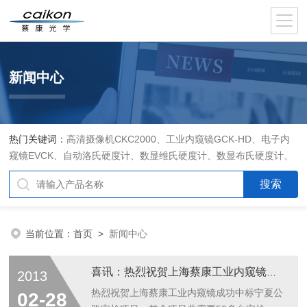
新闻中心
热门关键词：
高清摄像机CKC2000、工业内窥镜GCK-HD、电子内
窥镜EVCK、自动洛氏硬度计、数显维氏硬度计、数显布氏硬度计、
数显维氏硬度计、液晶自动淬火试验机CK-IV-2、倒置金相显微镜
DMM-480C、透反射偏光显微镜XPF-550C、倒置生物显微镜XDS-
800C、荧光显微镜DFM-66C、体视显微镜XTL-3400C、金相抛光机
PG-2A、金相预磨机YM-2A、金相切割机QG-4A、金相镶嵌机XQ-
当前位置：
首页
>
新闻中心
1、自动金相磨抛机YMPZ-2、金相磨平机MPJ-25
喜讯：热烈祝贺上海蔡康工业内窥镜中标宁夏公路安检项目
2013
热烈祝贺上海蔡康工业内窥镜成功中标宁夏公
02-28